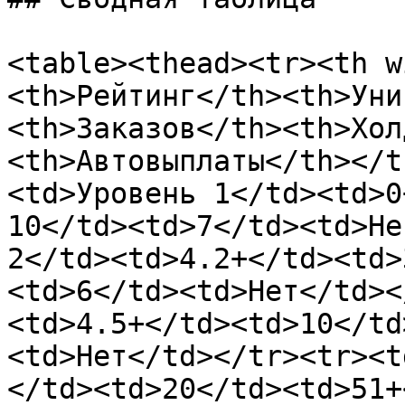
<table><thead><tr><th w
<th>Рейтинг</th><th>Уни
<th>Заказов</th><th>Хол
<th>Автовыплаты</th></t
<td>Уровень 1</td><td>0
10</td><td>7</td><td>Не
2</td><td>4.2+</td><td>
<td>6</td><td>Нет</td><
<td>4.5+</td><td>10</td
<td>Нет</td></tr><tr><t
</td><td>20</td><td>51+